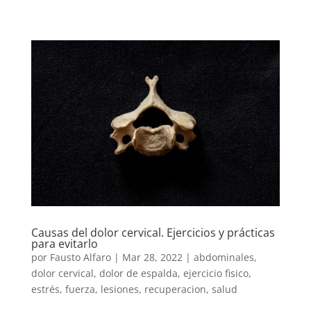
Causas del dolor cervical. Ejercicios y prácticas
para evitarlo
por
Fausto Alfaro
|
Mar 28, 2022
|
abdominales
,
dolor cervical
,
dolor de espalda
,
ejercicio fisico
,
estrés
,
fuerza
,
lesiones
,
recuperacion
,
salud