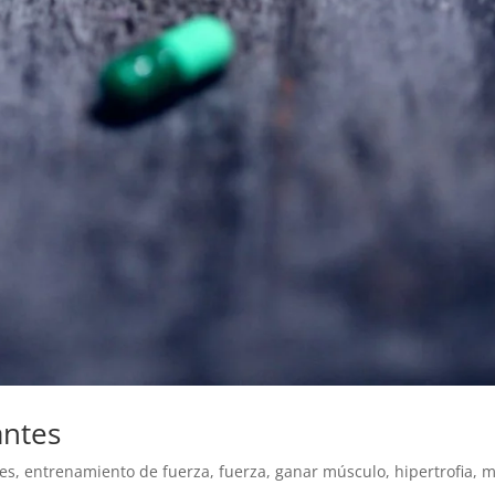
antes
es
,
entrenamiento de fuerza
,
fuerza
,
ganar músculo
,
hipertrofia
,
m