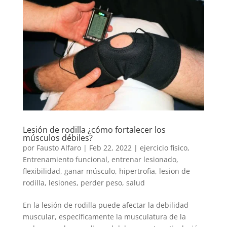
Lesión de rodilla ¿cómo fortalecer los
músculos débiles?
por
Fausto Alfaro
|
Feb 22, 2022
|
ejercicio fisico
,
Entrenamiento funcional
,
entrenar lesionado
,
flexibilidad
,
ganar músculo
,
hipertrofia
,
lesion de
rodilla
,
lesiones
,
perder peso
,
salud
En la lesión de rodilla puede afectar la debilidad
muscular, específicamente la musculatura de la