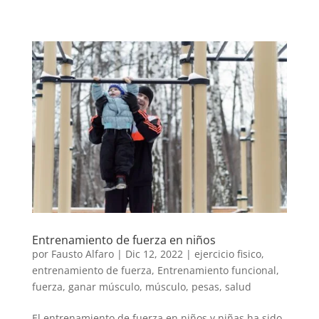
Entrenamiento de fuerza en niños
por
Fausto Alfaro
|
Dic 12, 2022
|
ejercicio fisico
,
entrenamiento de fuerza
,
Entrenamiento funcional
,
fuerza
,
ganar músculo
,
músculo
,
pesas
,
salud
El entrenamiento de fuerza en niños y niñas ha sido