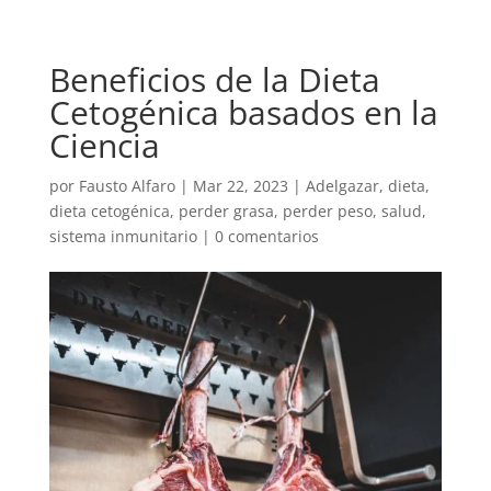
Beneficios de la Dieta
Cetogénica basados en la
Ciencia
por
Fausto Alfaro
|
Mar 22, 2023
|
Adelgazar
,
dieta
,
dieta cetogénica
,
perder grasa
,
perder peso
,
salud
,
sistema inmunitario
|
0 comentarios